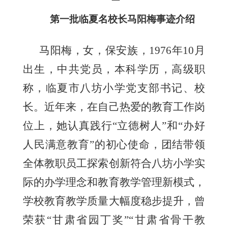
第一批临夏名校长马阳梅事迹介绍
马阳梅
，
女
，
保安
族，
1976
年
10
月
出生，
中共党员
，本科学历，
高级职
称，临夏市八坊小学
党支部书记、
校
长
。
近年来，在自己热爱的教育工作岗
位上，她认真践行
“立德树人”和“办好
人民满意教育”的初心使命，团结带领
全体教职员工探索创新符合八坊小学实
际的办学理念和教育教学管理新模式，
学校教育教学质量大幅度稳步提升，曾
荣
获
“甘肃省园丁奖”“甘肃省骨干教