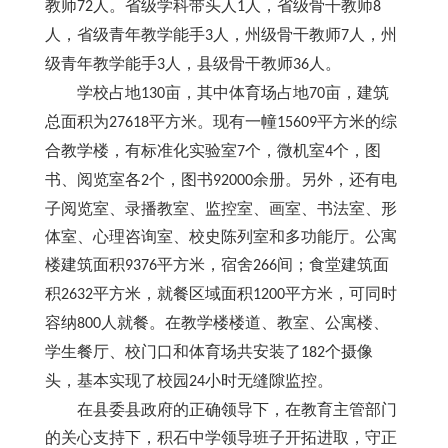
教师
人。省级学科带头人
人，省级骨干教师
72
1
8
人，省级青年教学能手
人，州级骨干教师
人，州
3
7
级青年教学能手
人，县级骨干教师
人。
3
36
学校占地
亩，其中体育场
占地
亩，建筑
130
7
0
总面积为
平方米。现有一幢
平方米的综
27618
15609
合教学楼，有标准化实验室
个，微机室
个，图
7
4
书、阅览室各
个，图书
余册。另外，还有电
2
92000
子阅览室、录播教室、监控室、画室、书法室、形
体室、心理咨询室、校史陈列室和多功能厅。公寓
楼建筑面积
平方米，宿舍
间；食堂建筑面
9376
266
积
平方米，就餐区域面积
平方米，可同时
2632
1200
容纳
人就餐。在教学楼楼道、教室、公寓楼、
800
学生餐厅、校门口和体育场共安装了
个摄像
182
头，基本实现了校园
小时无缝隙监控。
24
在县委县政府的正确领导下，在教育主管部门
的关心支持下，积石中学领导班子开拓进取，守正