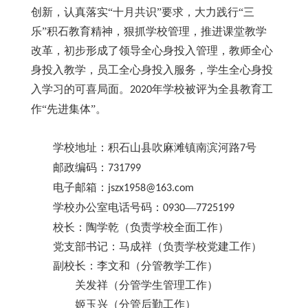
创新，认真落实
“十月共识”要求，大力践行“三
乐”积石教育精神，狠抓学校管理，推进课堂教学
改革，初步形成了领导全心身投入管理，教师全心
身投入教学，员工全心身投入服务，学生全心身投
入学习的可喜局面。
年学校被评为全县教育工
2020
作“先进集体”。
学校地址：积石山县吹麻滩镇南滨河路
号
7
邮政编码：
731799
电子邮箱：
jszx1958@163.com
学校办公室电话号码：
—
0930
7725199
校长：陶学乾（负责学校全面工作）
党支部书记：马成祥（负责学校党建工作）
副校长：李文和（分管教学工作）
关发祥（分管学生管理工作）
姬玉兴（分管后勤工作）