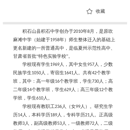
收藏
积石山县
积石中学创办于
年
月，是原吹
2010
8
麻滩中学（始建于
年）师生整体迁入的基础上
1958
更名新建的一所普通高中，是
临夏州
示范性高中
、
甘肃省首批
“特色实验学校”。
学校现有
学生
人，其中女生
人，少数
1
969
9
57
民族学生
人，寄宿生
人。共有
个教学
1050
1
641
4
2
班，其中：高一年级
个教学班，学生
人；高
1
6
730
二年级
个教学班，学生
人；高三年级
个教
1
4
629
1
2
学班，学生
人。
610
学校现有教职工
人（女
人）。研究生学
23
6
9
9
历
人，本科学历
人，专科学历
人。正高级
14
1
89
21
教师
人，副高级教师
人，一级教师
人，二级
3
53
72