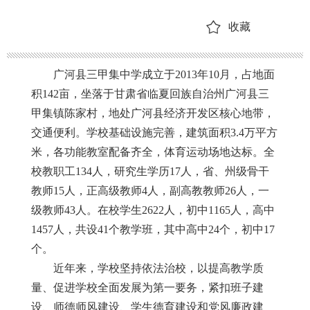
收藏
广河县三甲集中学
成立于
2013
年
10
月，占地面
积
142
亩，
坐落于甘肃省临夏回族自治州广河县三
甲集镇陈家村，地处广河县经济开发区核心地带，
交通便利
。学校基础设施
完善
，建筑面积
3.4
万平方
米
，
各功能教室配备
齐全
，
体育
运动
场地
达标
。全
校教职工
134
人，研究生学历
17
人，省、州级骨干
教师
15
人，正高级教师
4
人，副高教教师
26
人，一
级教师
43
人
。在校学生
2622
人，
初中
1165
人，高中
1457
人，
共设
41
个教学班
，其中高中
24
个，初中
17
个
。
近年来，学校
坚持
依法治校，以提高教学质
量、促进学校
全面
发展为第一要务，紧扣班子建
设、师德师风建设、学生
德育
建设和党风廉政建