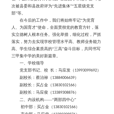
次被县委和县政府评为“先进集体”“五星级党支
部”等。
在今后的工作中，我们将始终牢记
“为党育
人、为国育才”使命，全面贯彻党的教育方针，落
实立德树人根本任务。强化举措，细化过程，严抓
落实，努力去实现学校管理水平高、教师业务能力
高、学生综合素质高的“三高”奋斗目标，共同书写
三甲集中学的美好新篇章。
一、学校领导
党支部书记、校
长：马应发（
）
13993099692
副校长：蔡治禄（
）
13884006639
副校长：买占金（
）
13830102166
副校长：马应俊（
）
13389308876
二、内设机构
——“两部四中心”
初中部：买占金（
）
13830102166