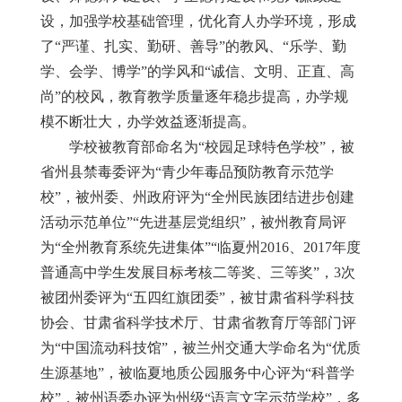
设，加强学校基础管理，优化育人办学环境，形成
了
“严谨、扎实、勤研、善导”的教风、“乐学、勤
学、会学、博学”的学风和“诚信、文明、正直、高
尚”的校风，教育教学质量逐年稳步提高，办学规
模不断壮大，办学效益逐渐提高。
学校被教育部命名为
“校园足球特色学校”，被
省州县禁毒委评为“青少年毒品预防教育示范学
校”，被州委、州政府评为“全州民族团结进步创建
活动示范单位”“先进基层党组织”，被州教育局评
为“全州教育系统先进集体”“临夏州
2016
、
2017
年度
普通高中学生发展目标考核二等奖、三等奖”，
3
次
被团州委评为“五四红旗团委”，被甘肃省科学科技
协会、甘肃省科学技术厅、甘肃省教育厅等部门评
为“中国流动科技馆”，被兰州交通大学命名为“优质
生源基地”，被临夏地质公园服务中心评为“科普学
校”，被州语委办评为州级“语言文字示范学校”，多