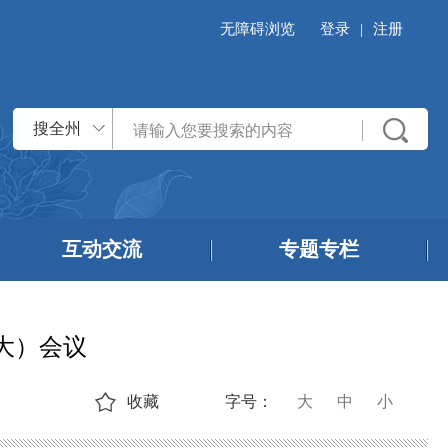
无障碍浏览
登录
|
注册
搜全州
互动交流
专题专栏
大）会议
收藏
字号：
大
中
小