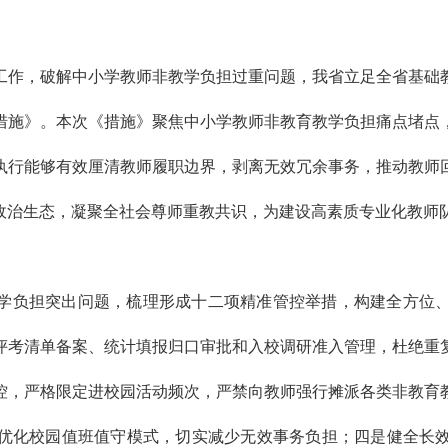
工作，破解中小学教师非教学负担过重问题，我省立足全省基础
措施》。本次《措施》聚焦中小学教师非教育教学负担痛点堵点
执行能够有效厘清教师履职边界，剥离无效冗余事务，推动教师
政治生态，凝聚全社会尊师重教共识，为建设高素质专业化教师
学负担突出问题，梳理形成十二项精准管控举措，构建全方位
评考清单备案、统计填报归口审批和入校调研准入管理，杜绝重
控，严格限定进校园活动频次，严禁向教师强行摊派各类非教育
优化校园值班值守模式，切实减少无效事务负担；四是健全长